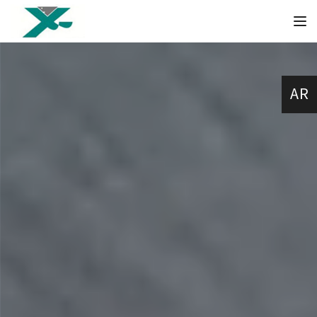
Tog
AR